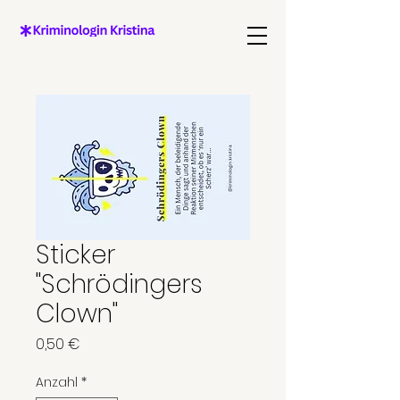
Sticker
"Schrödingers
Clown"
Preis
0,50 €
Anzahl
*