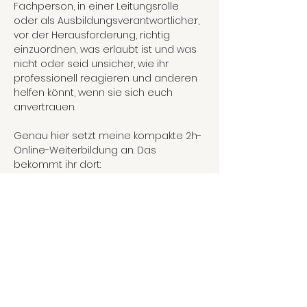
Fachperson, in einer Leitungsrolle 
oder als Ausbildungsverantwortliche:r, 
vor der Herausforderung, richtig 
einzuordnen, was erlaubt ist und was 
nicht oder seid unsicher, wie ihr 
professionell reagieren und anderen 
helfen könnt, wenn sie sich euch 
anvertrauen.
Genau hier setzt meine kompakte 2h-
Online-Weiterbildung an. Das 
bekommt ihr dort:
rechtliche Grundlagen:
Wo beginnt sexuelle 
Belästigung am Arbeitsplatz
Mehr anzeigen
Tickets