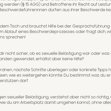
g werden (§ 15 AGG) und Betroffene ihr Recht auf Leistu
 Beschwerdeführer:innen dürfen aus ihrer Beschwerde kei
dem Tisch und brauchst Hilfe bei der Gesprächsführung 
 im Ablauf eines Beschwerdeprozesses oder fragt dich, 
uns sprechen!
dir nicht sicher, ob es sexuelle Belästigung war oder was 
manden gewendet, erhältst aber keine Hilfe?
dnen, nächste Schritte überlegen oder konkrete Tipps h
een, wie es weitergehen könnte. Du bestimmst was du erz
erstützen darf.
 sexueller Belästigung, verstehst aber nicht so richtig, 
nd wie du am Arbeitsplatz damit umgehen kannst, ohne al