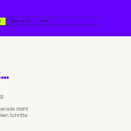
t
Über mich
Mehr
..
g.
gerade steht
len Schritte.