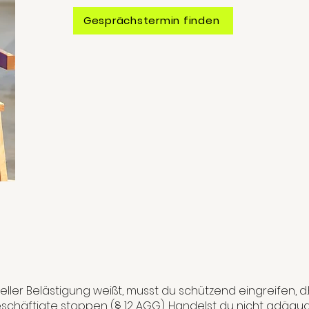
Gesprächstermin finden
ller Belästigung weißt, musst du schützend eingreifen, d
schäftigte stoppen (§ 12 AGG). Handelst du nicht adäqu