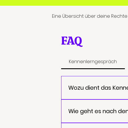
Eine Übersicht über deine Rechte
FAQ
Kennenlerngespräch
Wozu dient das Kenne
Kristina Straßburgers ver
den aktuellen Status Quo u
Wie geht es nach de
fachlich sowie menschlic
zu prüfen, ob die Zusammen
Auf Wunsch erstellt Krist