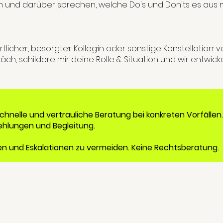
ken und darüber sprechen, welche Do's und Don'ts es aus
che:r, besorgte:r Kolleg:in oder sonstige Konstellation: 
ch, schildere mir deine Rolle & Situation und wir entwi
schnelle und vertrauliche Beratung bei konkreten Vorfälle
hlungen und Begleitung.
ellen und Eskalationen zu vermeiden. Keine Rechtsberatung.