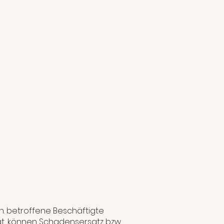
.h. betroffene Beschäftigte
at, können Schadensersatz bzw.